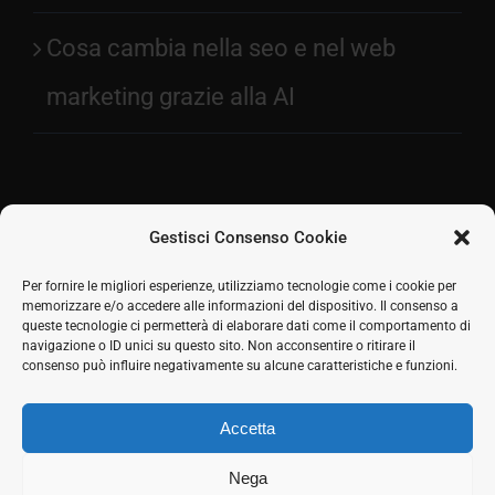
Cosa cambia nella seo e nel web
marketing grazie alla AI
Gestisci Consenso Cookie
Facebook
Per fornire le migliori esperienze, utilizziamo tecnologie come i cookie per
memorizzare e/o accedere alle informazioni del dispositivo. Il consenso a
2026 © SH Web s.r.l. Via Tre Settembre, 11 47891
Twitter
queste tecnologie ci permetterà di elaborare dati come il comportamento di
Dogana (RSM) | Tel:
0549 941579
Cell.
339 125 8380
|
navigazione o ID unici su questo sito. Non acconsentire o ritirare il
LinkedIn
COE SM21512
consenso può influire negativamente su alcune caratteristiche e funzioni.
Responsabile commerciale: Marco Eletto - Mail:
Skype
info@shweb.sm
-
Privacy Policy
Accetta
Seguici sui social
Rss
Nega