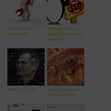
L’importanza dei
Quali i segnali di una
Google WMT
strategia SEO negativa
autoinflitta?
Addio Steve Jobs!
Arriva il computer più
piccolo del mondo