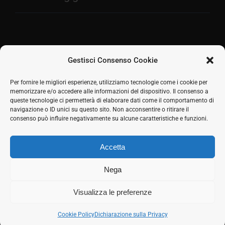
Gestisci Consenso Cookie
Facebook
Per fornire le migliori esperienze, utilizziamo tecnologie come i cookie per
memorizzare e/o accedere alle informazioni del dispositivo. Il consenso a
2026 © SH Web s.r.l. Via Tre Settembre, 11 47891
Twitter
queste tecnologie ci permetterà di elaborare dati come il comportamento di
Dogana (RSM) | Tel:
0549 941579
Cell.
339 125 8380
|
navigazione o ID unici su questo sito. Non acconsentire o ritirare il
LinkedIn
COE SM21512
consenso può influire negativamente su alcune caratteristiche e funzioni.
Responsabile commerciale: Marco Eletto - Mail:
Skype
info@shweb.sm
-
Privacy Policy
Accetta
Seguici sui social
Rss
Nega
Visualizza le preferenze
Cookie Policy
Dichiarazione sulla Privacy