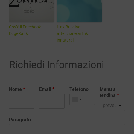
Cos’è il Facebook
Link Building:
EdgeRank
attenzione ai link
innaturali
Richiedi Informazioni
Nome
*
Email
*
Telefono
Menu a
tendina
*
preventivo realizzazione sito web
Paragrafo