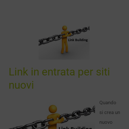
in entrata
siti nuovi
SEO
Link in entrata per siti
nuovi
Quando
si crea un
nuovo