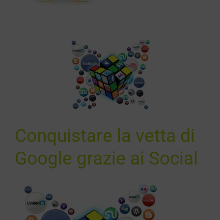
quistare
 vetta di
le grazie
 Social
SEO
Conquistare la vetta di
Google grazie ai Social