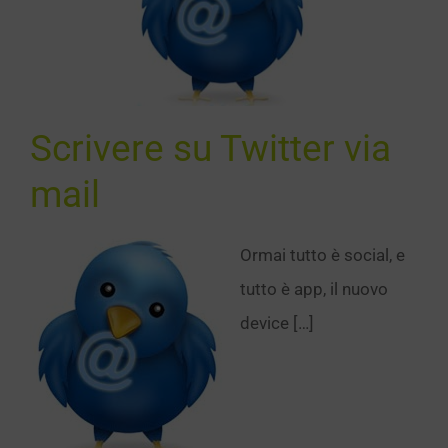
tter via
mail
SEO
Scrivere su Twitter via
mail
Ormai tutto è social, e
tutto è app, il nuovo
device […]