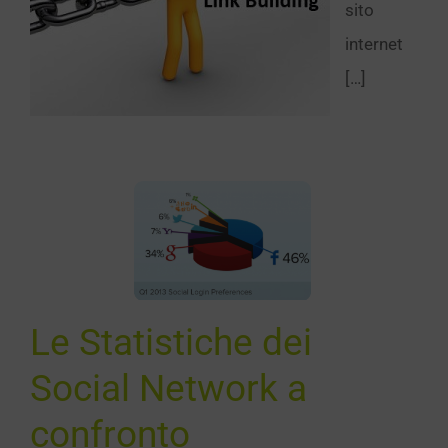
sito
internet
[…]
tatistiche
i Social
twork a
nfronto
Le Statistiche dei
Notizie
Social Network a
confronto