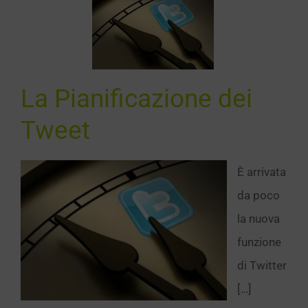
La
ificazione
i Tweet
Notizie
La Pianificazione dei
Tweet
È arrivata
da poco
la nuova
funzione
di Twitter
[…]