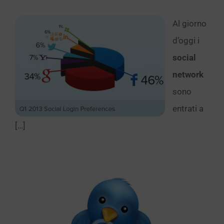
Al giorno
d’oggi i
social
network
sono
entrati a
[…]
ivere su